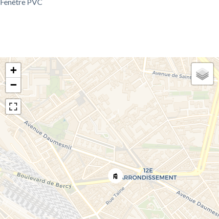
Fenêtre PVC
+
−