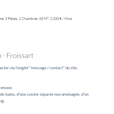
e, 3 Pièces, 2 Chambres, 80 M², 2 200 € / Mois
mplémentaires
 - Froissart
ter via l'onglet "message / contact" du site.
censeur.
e de bains, d'une cuisine séparée non aménagée, d'un
ng.