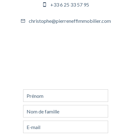
+33 6 25 33 57 95
christophe@pierreneffimmobilier.com
Demande
d'informations
supplémentaires