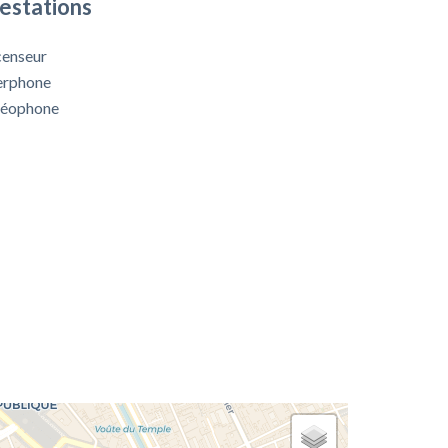
estations
enseur
erphone
déophone