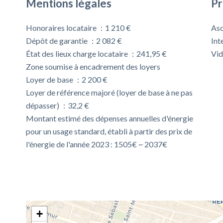
Mentions légales
Pr
Honoraires locataire
1 210 €
Asc
Dépôt de garantie
2 082 €
Int
État des lieux charge locataire
241,95 €
Vi
Zone soumise à encadrement des loyers
Loyer de base
2 200 €
Loyer de référence majoré (loyer de base à ne pas
dépasser)
32,2 €
Montant estimé des dépenses annuelles d'énergie
pour un usage standard, établi à partir des prix de
l'énergie de l'année 2023 : 1505€ ~ 2037€
+