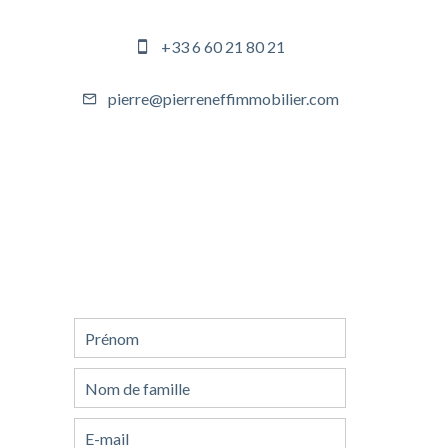
+33 6 60 21 80 21
pierre@pierreneffimmobilier.com
Demande
d'informations
supplémentaires